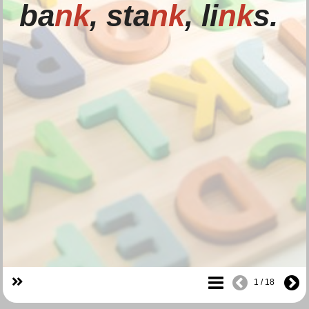
ba
nk
, sta
nk
, li
nk
s.
1 / 18